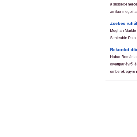
a sussex-i herce
amikor megpillan
Zsebes ruhá
Meghan Markle j
Senteable Polo 
Rekordot dön
Habár Románia 
divatipar évről
emberek egyre 