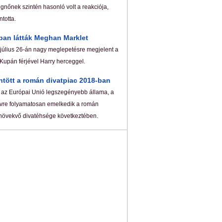
gnőnek szintén hasonló volt a reakciója,
totta.
ban látták Meghan Marklet
úlius 26-án nagy meglepetésre megjelent a
Kupán férjével Harry herceggel.
tött a román divatpiac 2018-ban
az Európai Unió legszegényebb állama, a
 évre folyamatosan emelkedik a román
növekvő divatéhsége következtében.