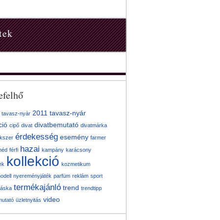
tek
efelhő
2011 tavasz-nyár
 tavasz-nyár
ció
divatbemutató
cipő
divat
divatmárka
érdekesség
esemény
kszer
farmer
hazai
néd
férfi
kampány
karácsony
kollekció
ek
kozmetikum
odell
nyereményjáték
parfüm
reklám
sport
termékajánló
trend
táska
trendtipp
video
mutató
üzletnyitás