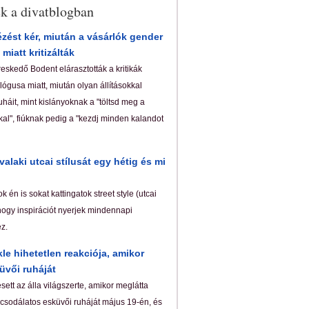
ek a divatblogban
zést kér, miután a vásárlók gender
 miatt kritizálták
reskedő Bodent elárasztották a kritikák
ógusa miatt, miután olyan állításokkal
uháit, mint kislányoknak a "töltsd meg a
al", fiúknak pedig a "kezdj minden kalandot
alaki utcai stílusát egy hétig és mi
 én is sokat kattingatok street style (utcai
hogy inspirációt nyerjek mindennapi
z.
e hihetetlen reakciója, amikor
üvői ruháját
ett az álla világszerte, amikor meglátta
sodálatos esküvői ruháját május 19-én, és