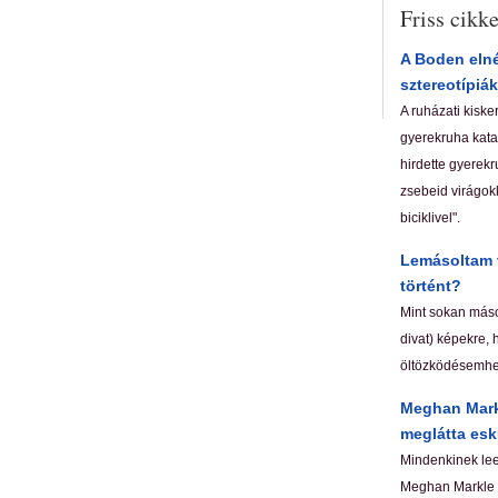
Friss cikk
A Boden elné
sztereotípiák
A ruházati kiske
gyerekruha katal
hirdette gyerekr
zsebeid virágokk
biciklivel".
Lemásoltam v
történt?
Mint sokan mások
divat) képekre, 
öltözködésemhe
Meghan Markl
meglátta esk
Mindenkinek lees
Meghan Markle c