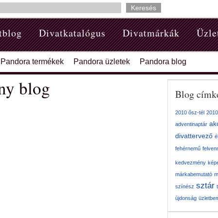
tblog
Divatkatalógus
Divatmárkák
Üzle
Pandora termékek
Pandora üzletek
Pandora blog
ny blog
Blog címk
2010 ősz-tél
2010
ak
adventinaptár
divattervező
é
fehérnemű
felven
kedvezmény
kép
márkabemutató
m
sztár
színész
újdonság
üzletbe