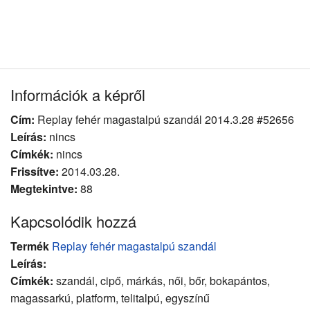
Információk a képről
Cím:
Replay fehér magastalpú szandál 2014.3.28 #52656
Leírás:
nincs
Címkék:
nincs
Frissítve:
2014.03.28.
Megtekintve:
88
Kapcsolódik hozzá
Termék
Replay fehér magastalpú szandál
Leírás:
Címkék:
szandál, cipő, márkás, női, bőr, bokapántos,
magassarkú, platform, telitalpú, egyszínű