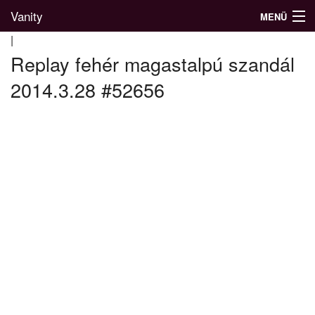
Vanity
MENÜ
|
Replay fehér magastalpú szandál
2014.3.28 #52656
Divatblog
Divatkatalógus
Divatmárkák
Üzletek
Képgalériák