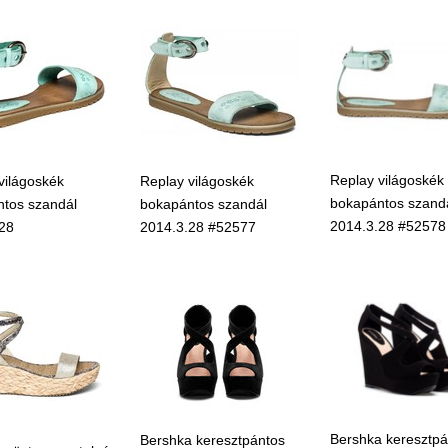
Replay világoskék
világoskék
Replay világoskék
bokapántos szand
tos szandál
bokapántos szandál
2014.3.28 #52578
28
2014.3.28 #52577
Bershka keresztpá
Bershka keresztpántos