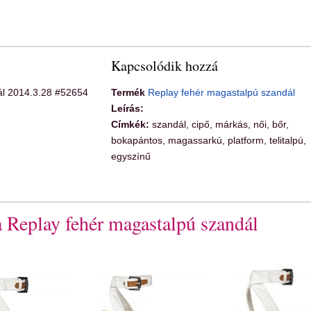
Kapcsolódik hozzá
ál 2014.3.28 #52654
Termék
Replay fehér magastalpú szandál
Leírás:
Címkék:
szandál, cipő, márkás, női, bőr,
bokapántos, magassarkú, platform, telitalpú,
egyszínű
a Replay fehér magastalpú szandál