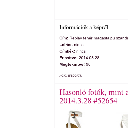
Információk a képről
Cím:
Replay fehér magastalpú szand
Leírás:
nincs
Címkék:
nincs
Frissítve:
2014.03.28.
Megtekintve:
96
Fotó: weboldal
Hasonló fotók, mint 
2014.3.28 #52654