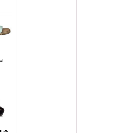
ál
ntos