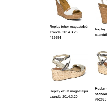
Replay fehér magastalpú
Replay 
szandál 2014.3.28
szandál
#52654
Replay 
Replay ezüst magastalpú
szandál
szandál 2014.3.20
#52628