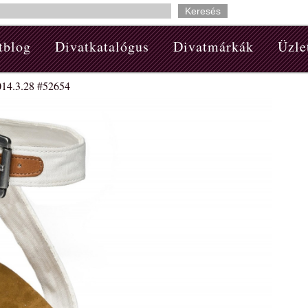
tblog
Divatkatalógus
Divatmárkák
Üzle
014.3.28 #52654