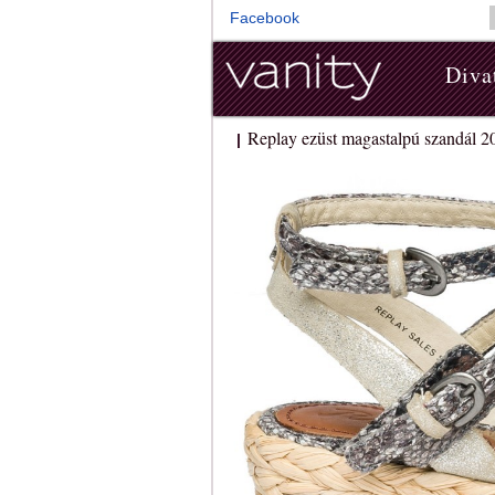
Facebook
Diva
Replay ezüst magastalpú szandál 2
|