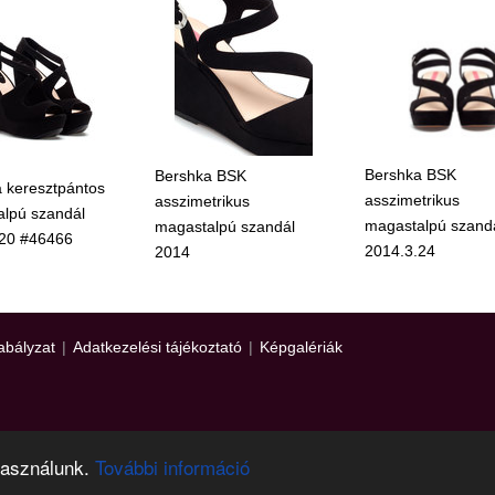
Bershka BSK
Bershka BSK
 keresztpántos
asszimetrikus
asszimetrikus
lpú szandál
magastalpú szand
magastalpú szandál
.20 #46466
2014.3.24
2014
abályzat
|
Adatkezelési tájékoztató
|
Képgalériák
használunk.
További információ