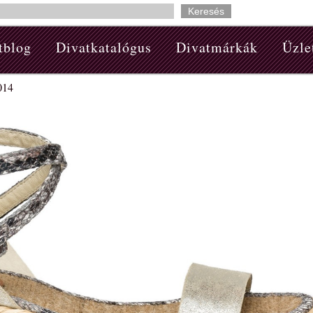
tblog
Divatkatalógus
Divatmárkák
Üzle
014