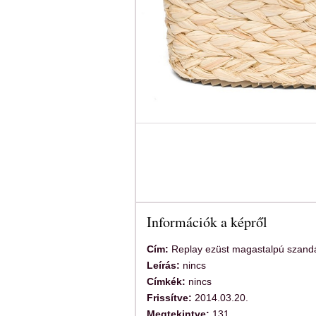
Információk a képről
Cím:
Replay ezüst magastalpú szand
Leírás:
nincs
Címkék:
nincs
Frissítve:
2014.03.20.
Megtekintve:
131