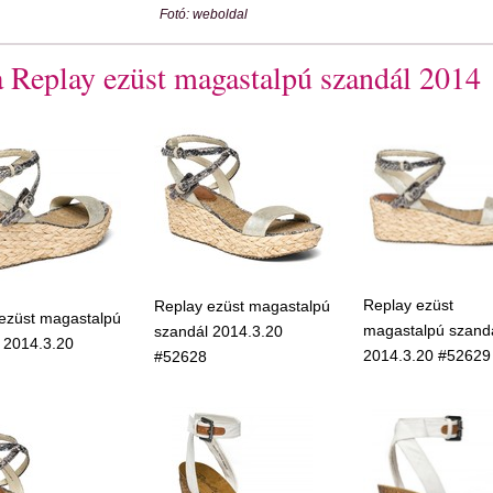
Fotó: weboldal
a Replay ezüst magastalpú szandál 2014
Replay ezüst
Replay ezüst magastalpú
ezüst magastalpú
magastalpú szand
szandál 2014.3.20
 2014.3.20
2014.3.20 #52629
#52628