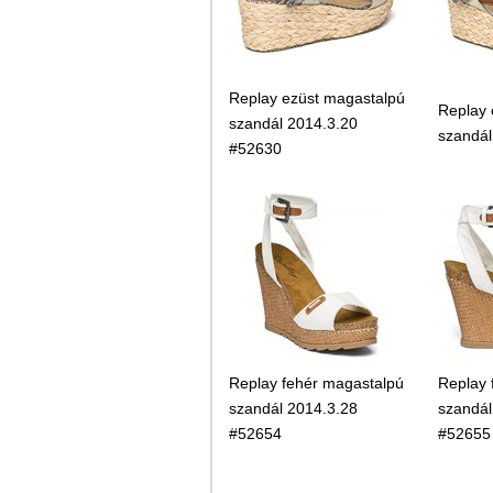
Replay ezüst magastalpú
Replay 
szandál 2014.3.20
szandál
#52630
Replay fehér magastalpú
Replay 
szandál 2014.3.28
szandál
#52654
#52655