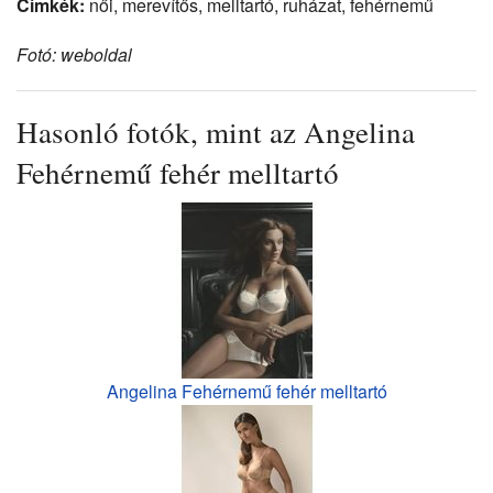
Címkék:
női, merevítős, melltartó, ruházat, fehérnemű
Fotó: weboldal
Hasonló fotók, mint az Angelina
Fehérnemű fehér melltartó
Angelina Fehérnemű fehér melltartó