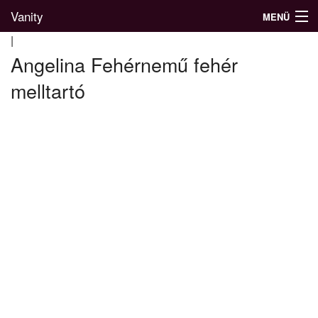
Vanity
MENÜ
|
Angelina Fehérnemű fehér
melltartó
Divatblog
Divatkatalógus
Divatmárkák
Üzletek
Képgalériák