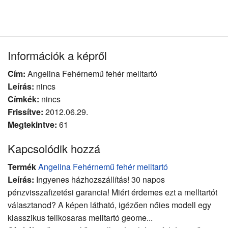
Információk a képről
Cím:
Angelina Fehérnemű fehér melltartó
Leírás:
nincs
Címkék:
nincs
Frissítve:
2012.06.29.
Megtekintve:
61
Kapcsolódik hozzá
Termék
Angelina Fehérnemű fehér melltartó
Leírás:
Ingyenes házhozszállítás! 30 napos
pénzvisszafizetési garancia! Miért érdemes ezt a melltartót
választanod? A képen látható, igézően nőies modell egy
klasszikus telikosaras melltartó geome...