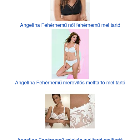
Angelina Fehérnemű női fehérnemű melltartó
Angelina Fehérnemű merevítős melltartó melltartó
Angelina Fehérnemű csipkés melltartó melltartó