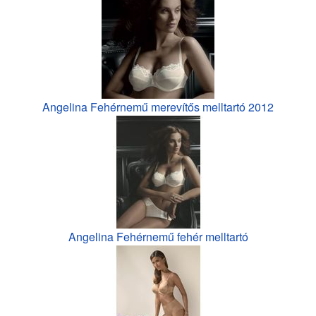
Angelina Fehérnemű merevítős melltartó 2012
Angelina Fehérnemű fehér melltartó