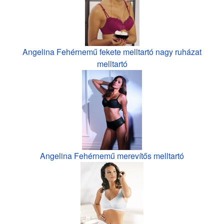
Angelina Fehérnemű fekete melltartó nagy ruházat
melltartó
Angelina Fehérnemű merevítős melltartó