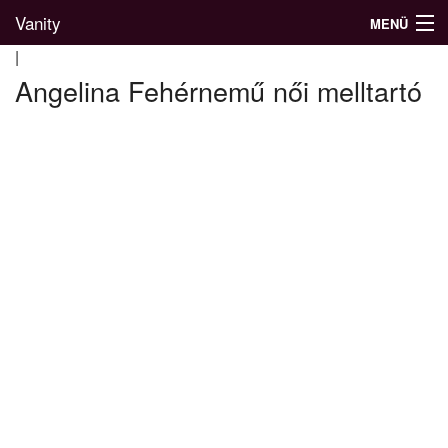
Vanity
MENÜ
|
Angelina Fehérnemű női melltartó
Divatblog
Divatkatalógus
Divatmárkák
Üzletek
Képgalériák