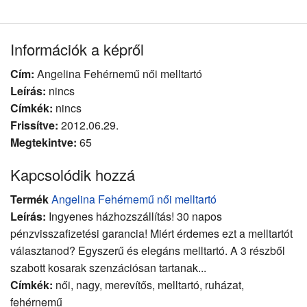
Információk a képről
Cím:
Angelina Fehérnemű női melltartó
Leírás:
nincs
Címkék:
nincs
Frissítve:
2012.06.29.
Megtekintve:
65
Kapcsolódik hozzá
Termék
Angelina Fehérnemű női melltartó
Leírás:
Ingyenes házhozszállítás! 30 napos
pénzvisszafizetési garancia! Miért érdemes ezt a melltartót
választanod? Egyszerű és elegáns melltartó. A 3 részből
szabott kosarak szenzációsan tartanak...
Címkék:
női, nagy, merevítős, melltartó, ruházat,
fehérnemű