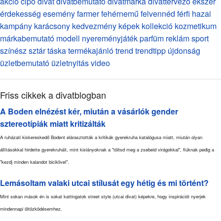
akció
cipő
divat
divatbemutató
divatmárka
divattervező
ékszer
érdekesség
esemény
farmer
fehérnemű
felvennéd
férfi
hazai
kampány
karácsony
kedvezmény
képek
kollekció
kozmetikum
márkabemutató
modell
nyereményjáték
parfüm
reklám
sport
színész
sztár
táska
termékajánló
trend
trendtipp
újdonság
üzletbemutató
üzletnyitás
video
Friss cikkek a divatblogban
A Boden elnézést kér, miután a vásárlók gender
sztereotípiák miatt kritizálták
A ruházati kiskereskedő Bodent elárasztották a kritikák gyerekruha katalógusa miatt, miután olyan
állításokkal hirdette gyerekruháit, mint kislányoknak a "töltsd meg a zsebeid virágokkal", fiúknak pedig a
"kezdj minden kalandot biciklivel".
Lemásoltam valaki utcai stílusát egy hétig és mi történt?
Mint sokan mások én is sokat kattingatok street style (utcai divat) képekre, hogy inspirációt nyerjek
mindennapi öltözködésemhez.