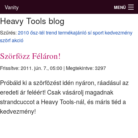
Vanity
MENÜ
Heavy Tools blog
Szűrés:
2010 ősz-tél
trend
termékajánló
sí
sport
kedvezmény
Divatblog
szörf
akció
Divatkatalógus
Szörfözz Féláron!
Divatmárkák
Frissítve: 2011. jún. 7., 05:00
|
Megtekintve: 3297
Üzletek
Próbáld ki a szörfözést idén nyáron, ráadásul az
eredeti ár feléért! Csak vásárolj magadnak
Képgalériák
strandcuccot a Heavy Tools-nál, és máris tiéd a
kedvezmény!