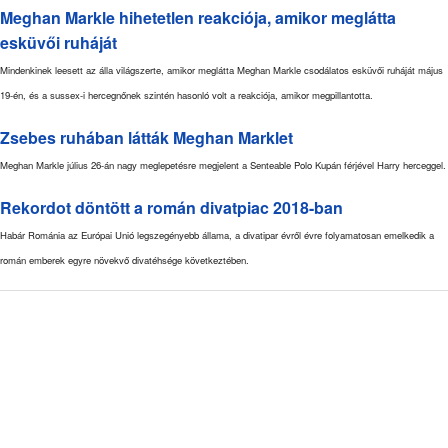
Meghan Markle hihetetlen reakciója, amikor meglátta
esküvői ruháját
Mindenkinek leesett az álla világszerte, amikor meglátta Meghan Markle csodálatos esküvői ruháját május
19-én, és a sussex-i hercegnőnek szintén hasonló volt a reakciója, amikor megpillantotta.
Zsebes ruhában látták Meghan Marklet
Meghan Markle július 26-án nagy meglepetésre megjelent a Senteable Polo Kupán férjével Harry herceggel.
Rekordot döntött a román divatpiac 2018-ban
Habár Románia az Európai Unió legszegényebb állama, a divatipar évről évre folyamatosan emelkedik a
román emberek egyre növekvő divatéhsége következtében.