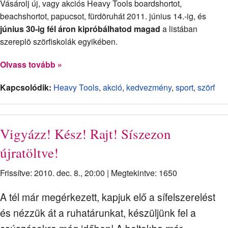
Vásárolj új, vagy akciós Heavy Tools boardshortot,
beachshortot, papucsot, fürdõruhát 2011. június 14.-ig, és
június 30-ig fél áron kipróbálhatod magad
a listában
szereplõ szörfiskolák egyikében.
Olvass tovább »
Kapcsolódik:
Heavy Tools
,
akció
,
kedvezmény
,
sport
,
szörf
Vigyázz! Kész! Rajt! Síszezon
újratöltve!
Frissítve: 2010. dec. 8., 20:00
|
Megtekintve: 1650
A tél már megérkezett, kapjuk elő a sífelszerelést
és nézzük át a ruhatárunkat, készüljünk fel a