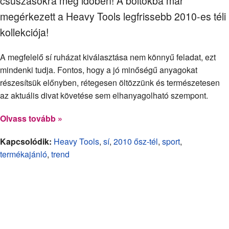
csúszásokra még időben! A boltokba már
megérkezett a Heavy Tools legfrissebb 2010-es téli
kollekciója!
A megfelelő sí ruházat kiválasztása nem könnyű feladat, ezt
mindenki tudja. Fontos, hogy a jó minőségű anyagokat
részesítsük előnyben, rétegesen öltözzünk és természetesen
az aktuális divat követése sem elhanyagolható szempont.
Olvass tovább »
Kapcsolódik:
Heavy Tools
,
sí
,
2010 ősz-tél
,
sport
,
termékajánló
,
trend