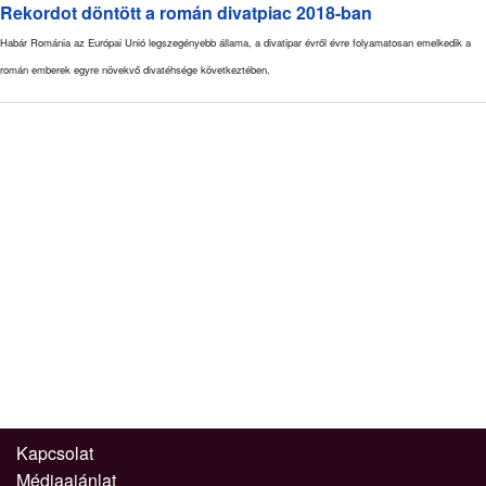
Rekordot döntött a román divatpiac 2018-ban
Habár Románia az Európai Unió legszegényebb állama, a divatipar évről évre folyamatosan emelkedik a
román emberek egyre növekvő divatéhsége következtében.
Kapcsolat
Médiaajánlat