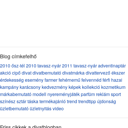
Blog címkefelhő
2010 ősz-tél
2010 tavasz-nyár
2011 tavasz-nyár
adventinaptár
akció
cipő
divat
divatbemutató
divatmárka
divattervező
ékszer
érdekesség
esemény
farmer
fehérnemű
felvennéd
férfi
hazai
kampány
karácsony
kedvezmény
képek
kollekció
kozmetikum
márkabemutató
modell
nyereményjáték
parfüm
reklám
sport
színész
sztár
táska
termékajánló
trend
trendtipp
újdonság
üzletbemutató
üzletnyitás
video
Friss cikkek a divatblogban