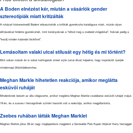
A Boden elnézést kér, miután a vásárlók gender
sztereotípiák miatt kritizálták
A ruházati kiskereskedő Bodent elárasztották a kritikák gyerekruha katalógusa miatt, miután olyan
állításokkal hirdette gyerekruháit, mint kislányoknak a "töltsd meg a zsebeid virágokkal", fiúknak pedig a
"kezdj minden kalandot biciklivel".
Lemásoltam valaki utcai stílusát egy hétig és mi történt?
Mint sokan mások én is sokat kattingatok street style (utcai divat) képekre, hogy inspirációt nyerjek
mindennapi öltözködésemhez.
Meghan Markle hihetetlen reakciója, amikor meglátta
esküvői ruháját
Mindenkinek leesett az álla világszerte, amikor meglátta Meghan Markle csodálatos esküvői ruháját május
19-én, és a sussex-i hercegnőnek szintén hasonló volt a reakciója, amikor megpillantotta.
Zsebes ruhában látták Meghan Marklet
Meghan Markle július 26-án nagy meglepetésre megjelent a Senteable Polo Kupán férjével Harry herceggel.