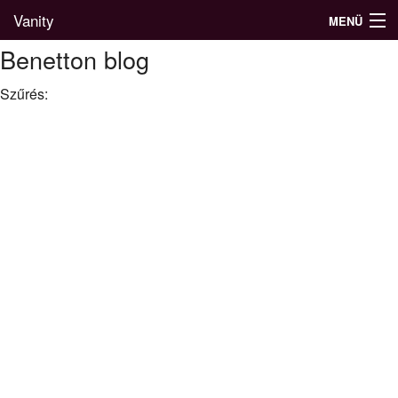
Vanity
MENÜ
Benetton blog
Szűrés:
Divatblog
Divatkatalógus
Divatmárkák
Üzletek
Képgalériák