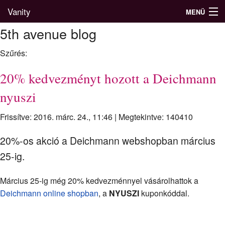
Vanity
MENÜ
5th avenue blog
Szűrés:
Divatblog
20% kedvezményt hozott a Deichmann
Divatkatalógus
nyuszi
Divatmárkák
Frissítve: 2016. márc. 24., 11:46
|
Megtekintve: 140410
Üzletek
20%-os akció a Deichmann webshopban március
Képgalériák
25-ig.
Március 25-ig még 20% kedvezménnyel vásárolhattok a
Deichmann online shopban
, a
NYUSZI
kuponkóddal.