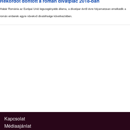
Rekordot döntött a román divatpiac 2018-ban
Habár Románia az Európai Unió legszegényebb állama, a divatipar évről évre folyamatosan emelkedik a
román emberek egyre növekvő divatéhsége következtében.
Kapcsolat
Médiaajánlat