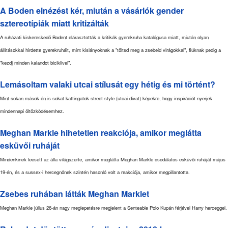
A Boden elnézést kér, miután a vásárlók gender
sztereotípiák miatt kritizálták
A ruházati kiskereskedő Bodent elárasztották a kritikák gyerekruha katalógusa miatt, miután olyan
állításokkal hirdette gyerekruháit, mint kislányoknak a "töltsd meg a zsebeid virágokkal", fiúknak pedig a
"kezdj minden kalandot biciklivel".
Lemásoltam valaki utcai stílusát egy hétig és mi történt?
Mint sokan mások én is sokat kattingatok street style (utcai divat) képekre, hogy inspirációt nyerjek
mindennapi öltözködésemhez.
Meghan Markle hihetetlen reakciója, amikor meglátta
esküvői ruháját
Mindenkinek leesett az álla világszerte, amikor meglátta Meghan Markle csodálatos esküvői ruháját május
19-én, és a sussex-i hercegnőnek szintén hasonló volt a reakciója, amikor megpillantotta.
Zsebes ruhában látták Meghan Marklet
Meghan Markle július 26-án nagy meglepetésre megjelent a Senteable Polo Kupán férjével Harry herceggel.