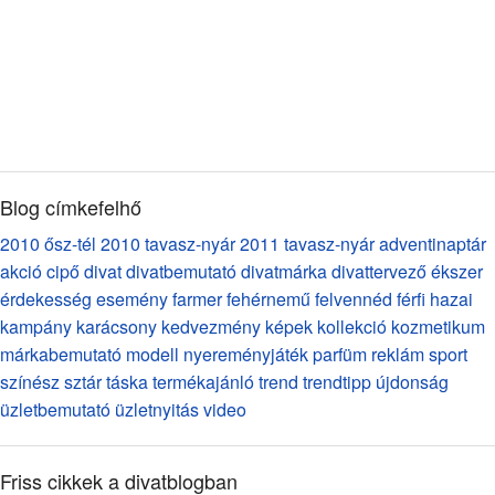
Blog címkefelhő
2010 ősz-tél
2010 tavasz-nyár
2011 tavasz-nyár
adventinaptár
akció
cipő
divat
divatbemutató
divatmárka
divattervező
ékszer
érdekesség
esemény
farmer
fehérnemű
felvennéd
férfi
hazai
kampány
karácsony
kedvezmény
képek
kollekció
kozmetikum
márkabemutató
modell
nyereményjáték
parfüm
reklám
sport
színész
sztár
táska
termékajánló
trend
trendtipp
újdonság
üzletbemutató
üzletnyitás
video
Friss cikkek a divatblogban