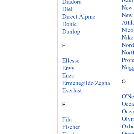
Diadora
New 
Diel
New 
Direct Alpine
Athle
Donic
Nico
Dunlop
Nike
Nord
E
Nort
Prof
Ellesse
Nugg
Envy
Enzo
Ermenegildo Zegna
O
Everlast
O'Ne
Ocea
F
Ocea
Olym
Fila
Oxb
Fischer
Oys