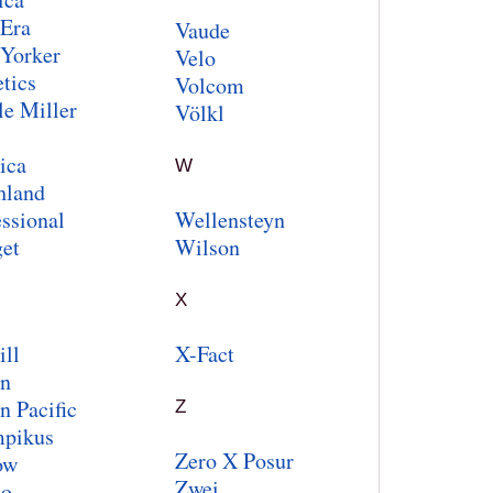
Era
Vaude
Yorker
Velo
tics
Volcom
le Miller
Völkl
ica
W
hland
essional
Wellensteyn
et
Wilson
X
ill
X-Fact
n
n Pacific
Z
pikus
Zero X Posur
ow
Zwei
ho