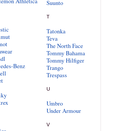
lemon Athletica
Suunto
T
stic
Tatonka
mut
Teva
mot
The North Face
wear
Tommy Bahama
dl
Tommy Hilfiger
edes-Benz
Trango
ell
Trespass
et
U
iky
rex
Umbro
Under Armour
V
ica