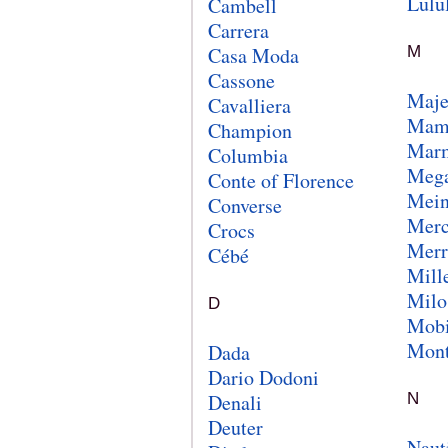
Lulu
Cambell
Carrera
Casa Moda
M
Cassone
Maje
Cavalliera
Mam
Champion
Mar
Columbia
Mega
Conte of Florence
Mein
Converse
Merc
Crocs
Merr
Cébé
Mill
Milo
D
Mob
Mont
Dada
Dario Dodoni
Denali
N
Deuter
Naut