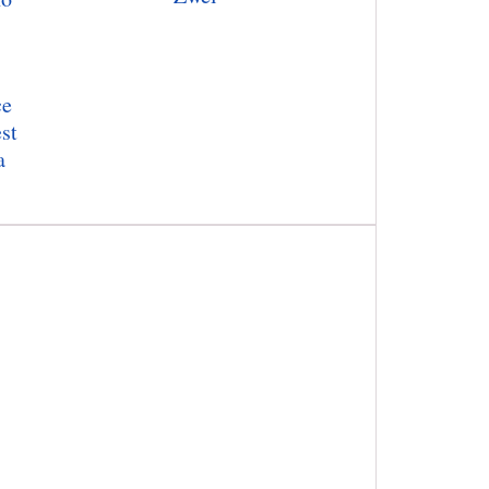
ce
st
a