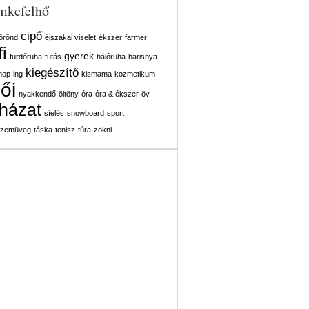
mkefelhő
cipő
őrönd
éjszakai viselet
ékszer
farmer
fi
gyerek
fürdőruha
futás
hálóruha
harisnya
kiegészítő
hop
ing
kismama
kozmetikum
ői
nyakkendő
öltöny
óra
óra & ékszer
öv
házat
síelés
snowboard
sport
zemüveg
táska
tenisz
túra
zokni