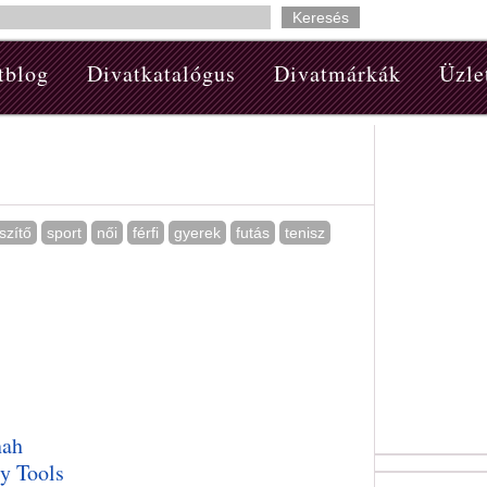
tblog
Divatkatalógus
Divatmárkák
Üzle
szítő
sport
női
férfi
gyerek
futás
tenisz
ah
y Tools