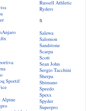
Russell Athletic
iss
Ryders
pa
er
S
mAnjaro
Salewa
fix
Salomon
Sandstone
Scarpa
Scott
portiva
Sean John
uma
Sergio Tacchini
o
Sherpa
oq Sportif
Shimano
rice
Speedo
Spexx
 Alpine
Spyder
pro
Superpro