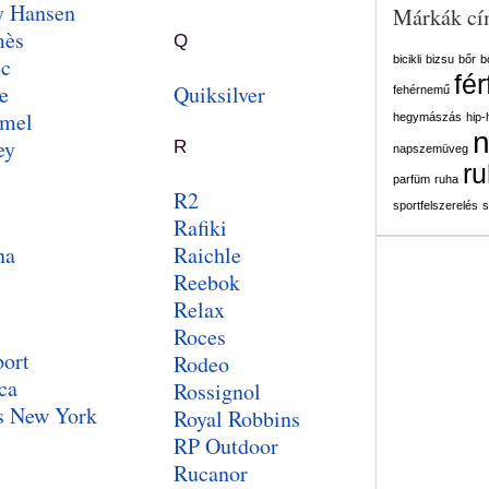
y Hansen
Márkák cí
mès
Q
ec
bicikli
bizsu
bőr
b
fér
e
Quiksilver
fehérnemű
mel
hegymászás
hip-
n
ey
R
napszemüveg
ru
parfüm
ruha
R2
sportfelszerelés
s
Rafiki
na
Raichle
Reebok
Relax
Roces
port
Rodeo
ca
Rossignol
s New York
Royal Robbins
RP Outdoor
Rucanor