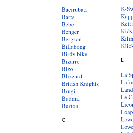
K-Sw
Bacirubati
Kap
Barts
Kettl
Bebe
Kids
Benger
Kili
Bergson
Klick
Billabong
Birdy bike
Bizarre
L
Bizo
La S
Blizzard
Laf
British Knights
Land
Brugi
Le C
Budmil
Lico
Burton
Loap
Lowe
C
Lowe