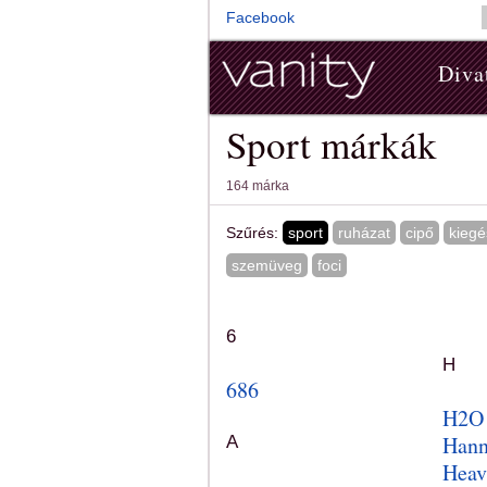
Facebook
Diva
Sport márkák
164 márka
Szűrés:
sport
ruházat
cipő
kiegé
szemüveg
foci
6
H
686
H2O
Hann
A
Heav