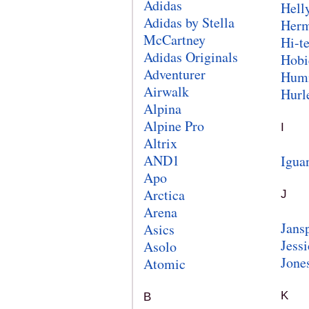
Adidas
Hell
Adidas by Stella
Her
McCartney
Hi-t
Adidas Originals
Hobi
Adventurer
Hum
Airwalk
Hurl
Alpina
Alpine Pro
I
Altrix
AND1
Igua
Apo
Arctica
J
Arena
Jans
Asics
Jessi
Asolo
Jone
Atomic
K
B