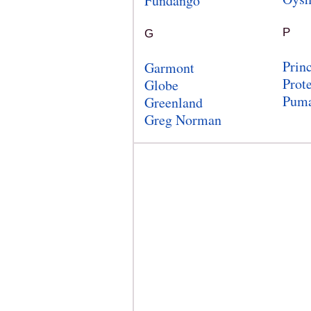
Fundango
P
G
Prin
Garmont
Prote
Globe
Pum
Greenland
Greg Norman