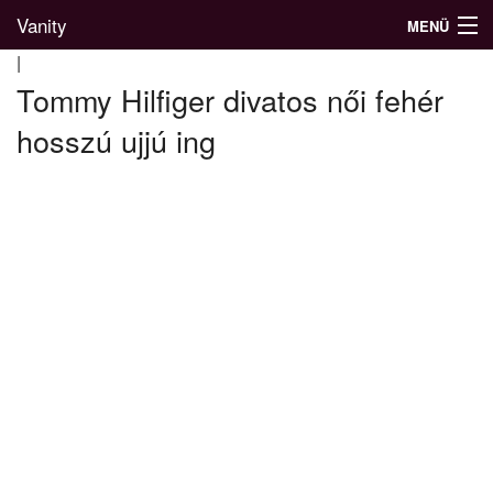
Vanity
MENÜ
|
Tommy Hilfiger divatos női fehér
hosszú ujjú ing
Divatblog
Divatkatalógus
Divatmárkák
Üzletek
Képgalériák