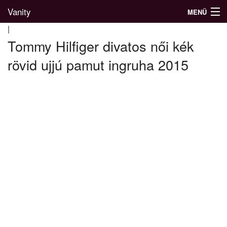
Vanity
MENÜ
|
Tommy Hilfiger divatos női kék
rövid ujjú pamut ingruha 2015
Divatblog
Divatkatalógus
Divatmárkák
Üzletek
Képgalériák