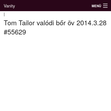
Vanity
MENÜ
|
Tom Tailor valódi bőr öv 2014.3.28
#55629
Divatblog
Divatkatalógus
Divatmárkák
Üzletek
Képgalériák