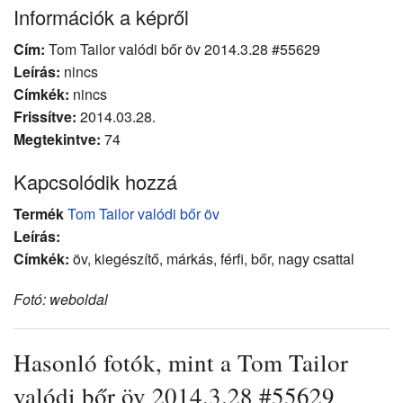
Információk a képről
Cím:
Tom Tailor valódi bőr öv 2014.3.28 #55629
Leírás:
nincs
Címkék:
nincs
Frissítve:
2014.03.28.
Megtekintve:
74
Kapcsolódik hozzá
Termék
Tom Tailor valódi bőr öv
Leírás:
Címkék:
öv, kiegészítő, márkás, férfi, bőr, nagy csattal
Fotó: weboldal
Hasonló fotók, mint a Tom Tailor
valódi bőr öv 2014.3.28 #55629