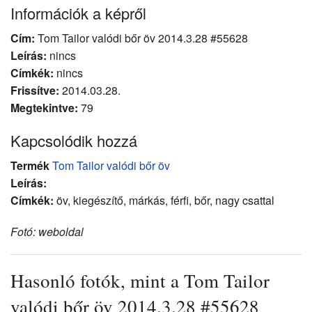
Információk a képről
Cím:
Tom Tailor valódi bőr öv 2014.3.28 #55628
Leírás:
nincs
Címkék:
nincs
Frissítve:
2014.03.28.
Megtekintve:
79
Kapcsolódik hozzá
Termék
Tom Tailor valódi bőr öv
Leírás:
Címkék:
öv, kiegészítő, márkás, férfi, bőr, nagy csattal
Fotó: weboldal
Hasonló fotók, mint a Tom Tailor
valódi bőr öv 2014.3.28 #55628