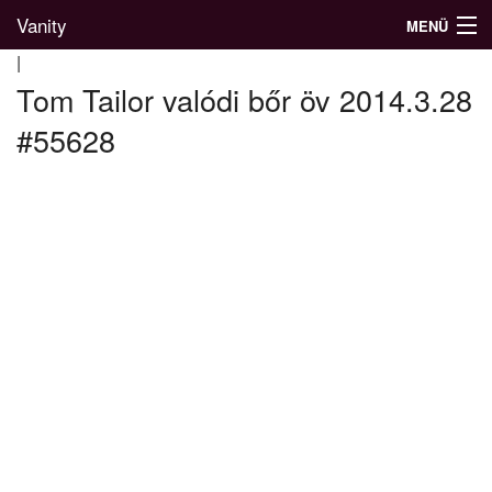
Vanity
MENÜ
|
Tom Tailor valódi bőr öv 2014.3.28
#55628
Divatblog
Divatkatalógus
Divatmárkák
Üzletek
Képgalériák