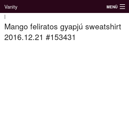
Vanity
MENÜ
|
Mango feliratos gyapjú sweatshirt
2016.12.21 #153431
Divatblog
Divatkatalógus
Divatmárkák
Üzletek
Képgalériák