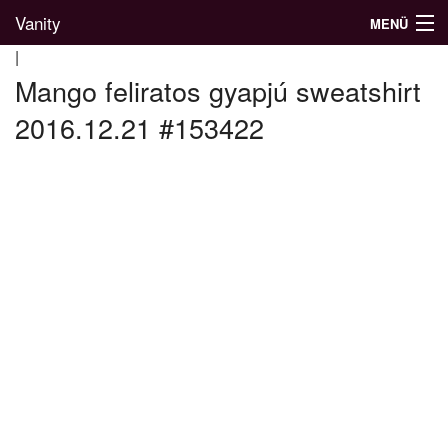
Vanity
MENÜ
|
Mango feliratos gyapjú sweatshirt
2016.12.21 #153422
Divatblog
Divatkatalógus
Divatmárkák
Üzletek
Képgalériák