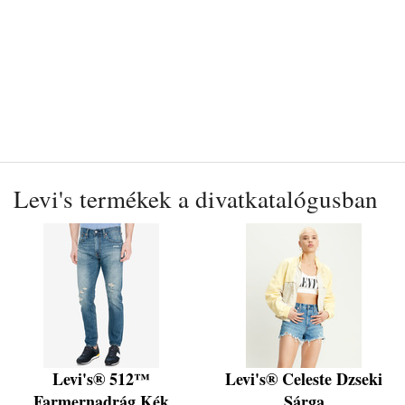
Levi's termékek a divatkatalógusban
Levi's® 512™
Levi's® Celeste Dzseki
Farmernadrág Kék
Sárga