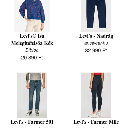
Levi's® Isa
Levi's - Nadrág
Melegítőfelsőa Kék
answear-hu
32 990 Ft
Bibloo
20 890 Ft
Levi's - Farmer 501
Levi's - Farmer Mile