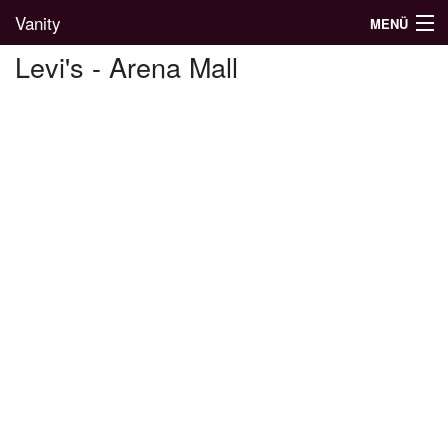
Vanity
MENÜ
Levi's - Arena Mall
Divatblog
Divatkatalógus
Divatmárkák
Üzletek
Képgalériák