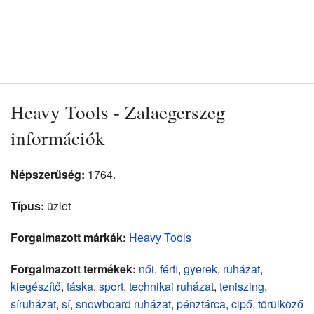
Heavy Tools - Zalaegerszeg
információk
Népszerűség:
1764.
Típus:
üzlet
Forgalmazott márkák:
Heavy Tools
Forgalmazott termékek:
női
,
férfi
,
gyerek
,
ruházat
,
kiegészítő
,
táska
,
sport
,
technikai ruházat
,
teniszing
,
síruházat
,
sí
,
snowboard ruházat
,
pénztárca
,
cipő
,
törülköző