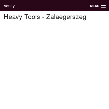
Vanity
MENÜ
Heavy Tools - Zalaegerszeg
Divatblog
Divatkatalógus
Divatmárkák
Üzletek
Képgalériák