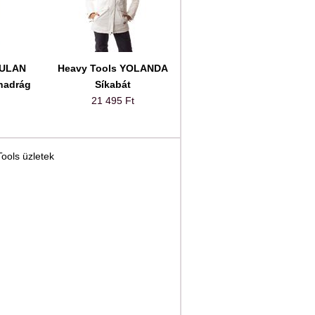
RULAN
Heavy Tools YOLANDA
nadrág
Síkabát
21 495 Ft
ools üzletek