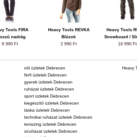
vy Tools FIRA
Heavy Tools REVKA
Heavy Tools 
sszú nadrág
Blúzok
Snowboard / Sí
8 990 Ft
2 990 Ft
16 990 Ft
női üzletek Debrecen
Heavy T
férfi üzletek Debrecen
gyerek üzletek Debrecen
ruházat üzletek Debrecen
sport üzletek Debrecen
kiegészítő üzletek Debrecen
táska üzletek Debrecen
technikai ruházat üzletek Debrecen
teniszing üzletek Debrecen
síruházat üzletek Debrecen