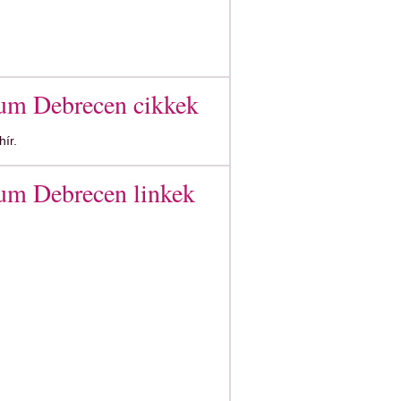
rum Debrecen cikkek
ír.
um Debrecen linkek