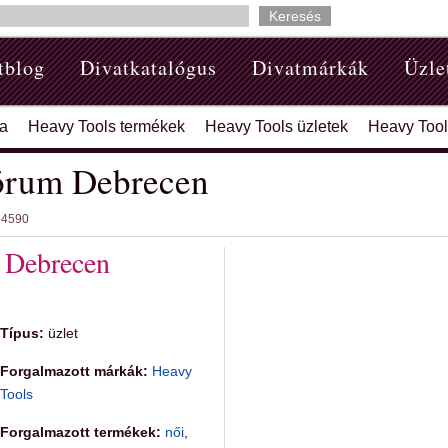
tblog
Divatkatalógus
Divatmárkák
Üzle
a
Heavy Tools termékek
Heavy Tools üzletek
Heavy Tool
Fórum Debrecen
: 4590
 Debrecen
Típus:
üzlet
Forgalmazott márkák:
Heavy
Tools
Forgalmazott termékek:
női
,