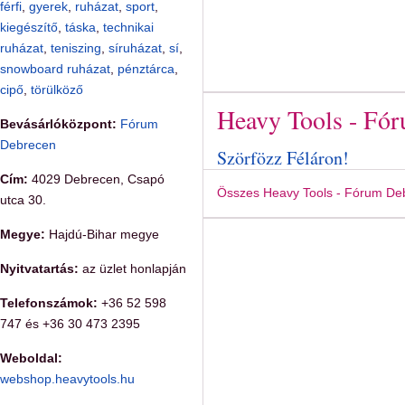
férfi
,
gyerek
,
ruházat
,
sport
,
kiegészítő
,
táska
,
technikai
ruházat
,
teniszing
,
síruházat
,
sí
,
snowboard ruházat
,
pénztárca
,
cipő
,
törülköző
Heavy Tools - Fó
Bevásárlóközpont:
Fórum
Debrecen
Szörfözz Féláron!
Cím:
4029 Debrecen, Csapó
Összes Heavy Tools - Fórum Deb
utca 30.
Megye:
Hajdú-Bihar megye
Nyitvatartás:
az üzlet honlapján
Telefonszámok:
+36 52 598
747 és +36 30 473 2395
Weboldal:
webshop.heavytools.hu