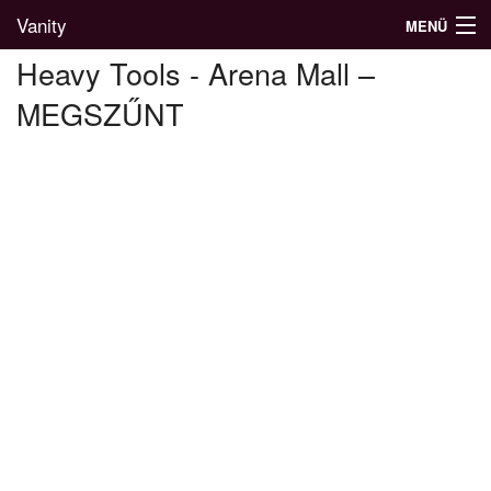
Vanity
MENÜ
Heavy Tools - Arena Mall –
MEGSZŰNT
Divatblog
Divatkatalógus
Divatmárkák
Üzletek
Képgalériák