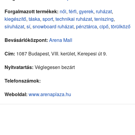
Forgalmazott termékek:
női
,
férfi
,
gyerek
,
ruházat
,
kiegészítő
,
táska
,
sport
,
technikai ruházat
,
teniszing
,
síruházat
,
sí
,
snowboard ruházat
,
pénztárca
,
cipő
,
törülköző
Bevásárlóközpont:
Arena Mall
Cím:
1087 Budapest, VIII. kerület, Kerepesi út 9.
Nyitvatartás:
Véglegesen bezárt
Telefonszámok:
Weboldal:
www.arenaplaza.hu