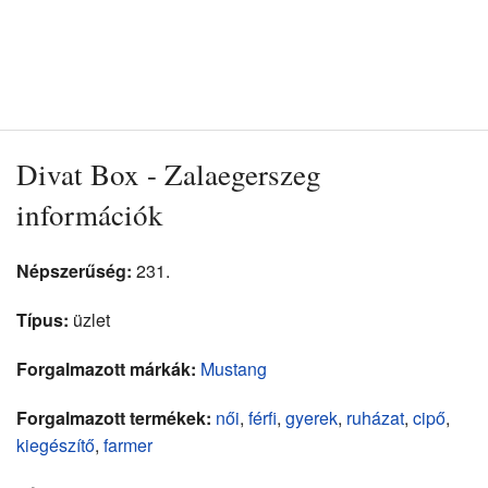
Divat Box - Zalaegerszeg
információk
Népszerűség:
231.
Típus:
üzlet
Forgalmazott márkák:
Mustang
Forgalmazott termékek:
női
,
férfi
,
gyerek
,
ruházat
,
cipő
,
kiegészítő
,
farmer