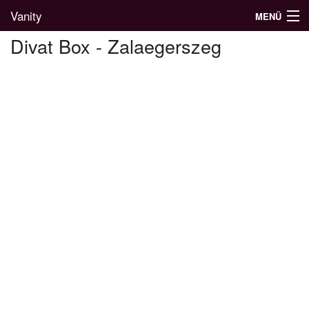
Vanity
MENÜ
Divat Box - Zalaegerszeg
Divatblog
Divatkatalógus
Divatmárkák
Üzletek
Képgalériák