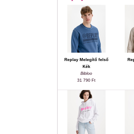
Replay Melegítő felső
Rep
Kék
Bibloo
31 790 Ft