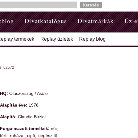
tblog
Divatkatalógus
Divatmárkák
Üzle
eplay termékek
Replay üzletek
Replay blog
e: 62572
HQ:
Olaszország / Asolo
Alapítás éve:
1978
Alapító:
Claudio Buziol
Forgalmazott termékek:
női,
férfi, ruházat, cipő, kiegészítő,