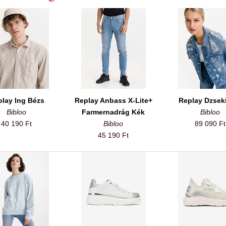
lay Ing Bézs
Replay Anbass X-Lite+
Replay Dzsek
Bibloo
Farmernadrág Kék
Bibloo
40 190 Ft
Bibloo
89 090 Ft
45 190 Ft