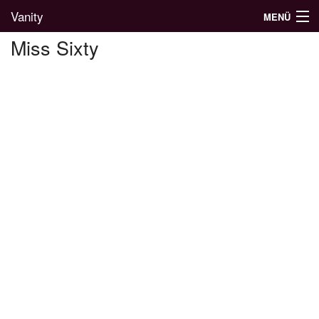
Vanity
MENÜ
Miss Sixty
Divatblog
Divatkatalógus
Divatmárkák
Üzletek
Képgalériák