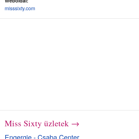
Weboldal:
misssixty.com
Miss Sixty üzletek →
Engergie - Csaba Center