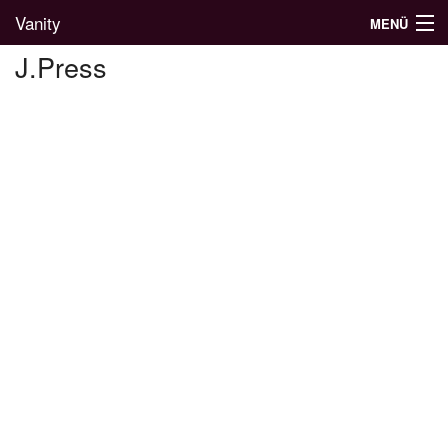
Vanity
MENÜ
J.Press
Divatblog
Divatkatalógus
Divatmárkák
Üzletek
Képgalériák