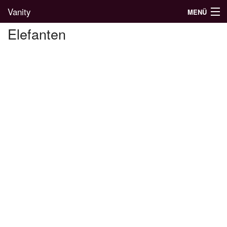
Vanity
MENÜ
Elefanten
Divatblog
Divatkatalógus
Divatmárkák
Üzletek
Képgalériák