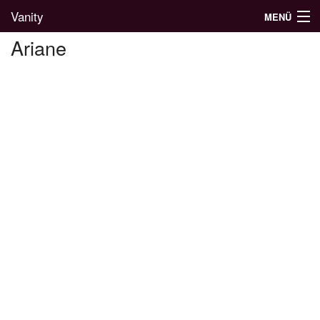
Vanity
MENÜ
Ariane
Divatblog
Divatkatalógus
Divatmárkák
Üzletek
Képgalériák