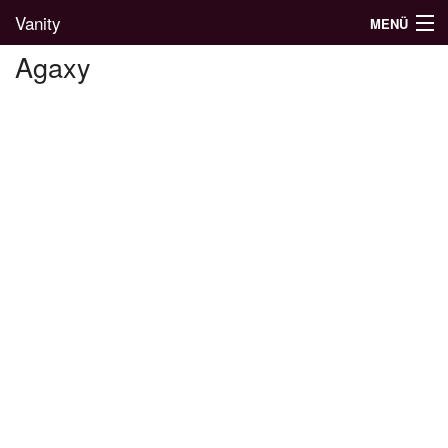
Vanity
MENÜ
Agaxy
Divatblog
Divatkatalógus
Divatmárkák
Üzletek
Képgalériák