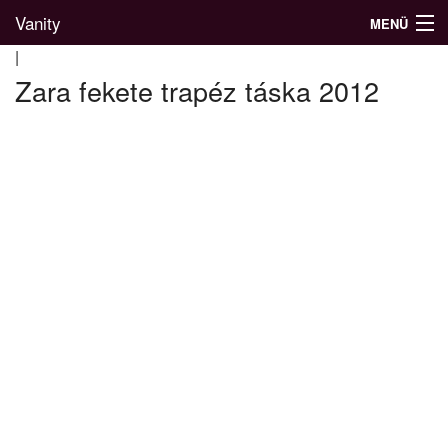
Vanity
MENÜ
|
Zara fekete trapéz táska 2012
Divatblog
Divatkatalógus
Divatmárkák
Üzletek
Képgalériák