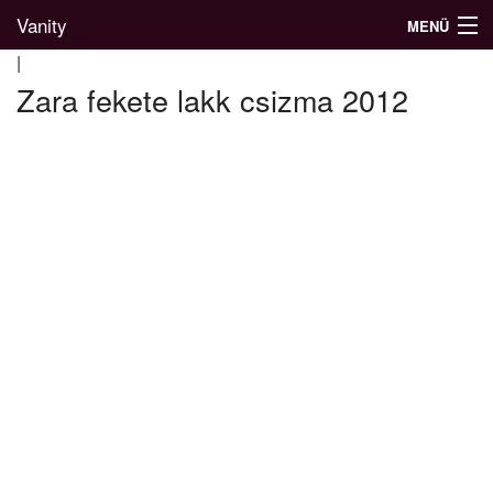
Vanity
MENÜ
|
Zara fekete lakk csizma 2012
Divatblog
Divatkatalógus
Divatmárkák
Üzletek
Képgalériák