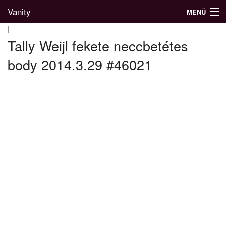
Vanity
MENÜ
|
Tally Weijl fekete neccbetétes
body 2014.3.29 #46021
Divatblog
Divatkatalógus
Divatmárkák
Üzletek
Képgalériák