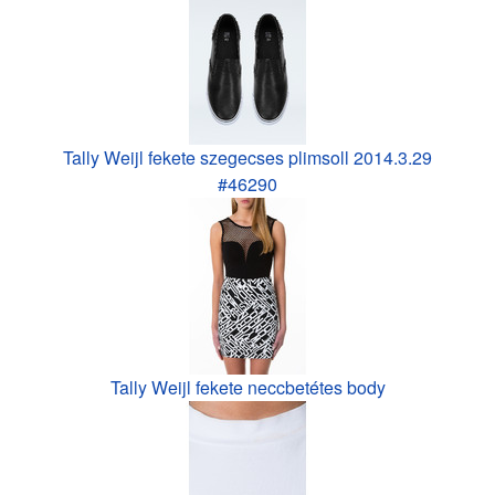
Tally Weijl fekete szegecses plimsoll 2014.3.29
#46290
Tally Weijl fekete neccbetétes body