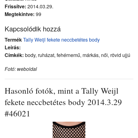
Frissítve:
2014.03.29.
Megtekintve:
99
Kapcsolódik hozzá
Termék
Tally Weijl fekete neccbetétes body
Leírás:
Címkék:
body, ruházat, fehérnemű, márkás, női, rövid ujjú
Fotó: weboldal
Hasonló fotók, mint a Tally Weijl
fekete neccbetétes body 2014.3.29
#46021