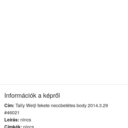
Információk a képről
Cím:
Tally Weijl fekete neccbetétes body 2014.3.29
#46021
Leírás:
nincs
Címkék:
nincs