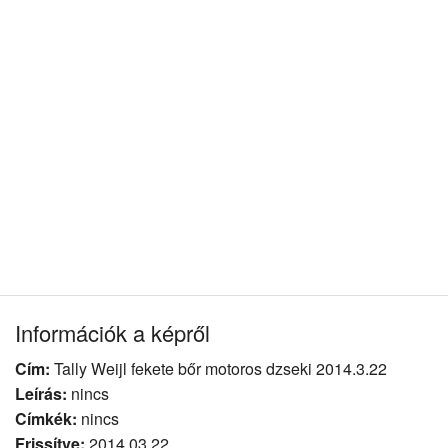
Információk a képről
Cím:
Tally Weijl fekete bőr motoros dzseki 2014.3.22
Leírás:
nincs
Címkék:
nincs
Frissítve:
2014.03.22.