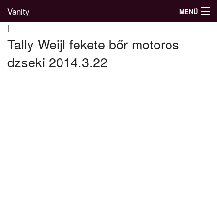
Vanity
MENÜ
|
Tally Weijl fekete bőr motoros
dzseki 2014.3.22
Divatblog
Divatkatalógus
Divatmárkák
Üzletek
Képgalériák