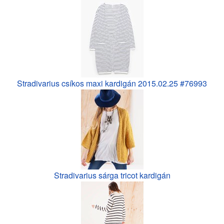
Stradivarius csíkos maxi kardigán 2015.02.25 #76993
Stradivarius sárga tricot kardigán