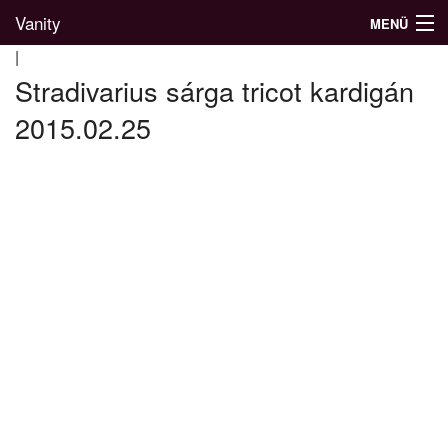
Vanity
MENÜ
|
Stradivarius sárga tricot kardigán
2015.02.25
Divatblog
Divatkatalógus
Divatmárkák
Üzletek
Képgalériák