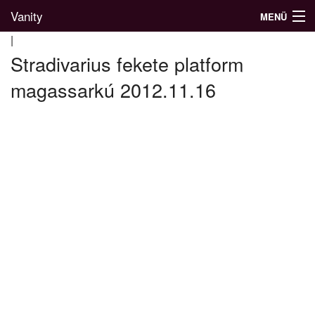
Vanity
MENÜ
|
Stradivarius fekete platform
magassarkú 2012.11.16
Divatblog
Divatkatalógus
Divatmárkák
Üzletek
Képgalériák