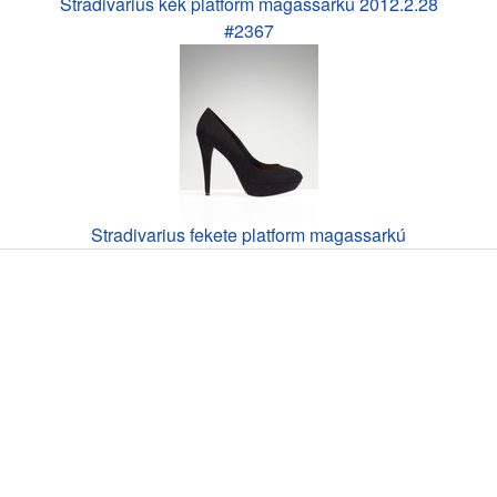
Stradivarius kék platform magassarkú 2012.2.28
#2367
Stradivarius fekete platform magassarkú