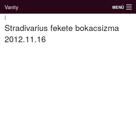
Vanity
MENÜ
|
Stradivarius fekete bokacsizma
2012.11.16
Divatblog
Divatkatalógus
Divatmárkák
Üzletek
Képgalériák