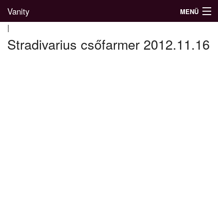
Vanity
MENÜ
|
Stradivarius csőfarmer 2012.11.16
Divatblog
Divatkatalógus
Divatmárkák
Üzletek
Képgalériák