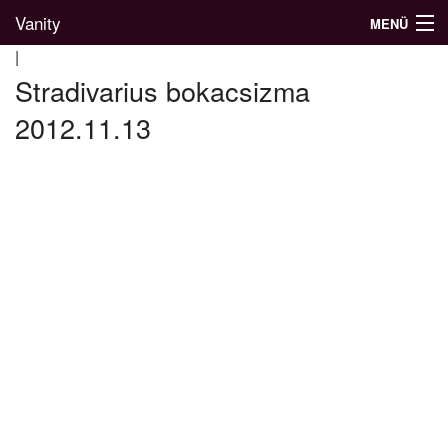
Vanity
MENÜ
|
Stradivarius bokacsizma
2012.11.13
Divatblog
Divatkatalógus
Divatmárkák
Üzletek
Képgalériák