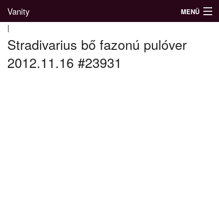
Vanity
MENÜ
|
Stradivarius bő fazonú pulóver
2012.11.16 #23931
Divatblog
Divatkatalógus
Divatmárkák
Üzletek
Képgalériák