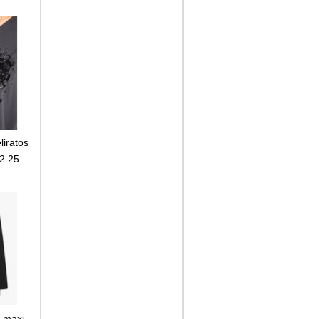
liratos
02.25
e maxi