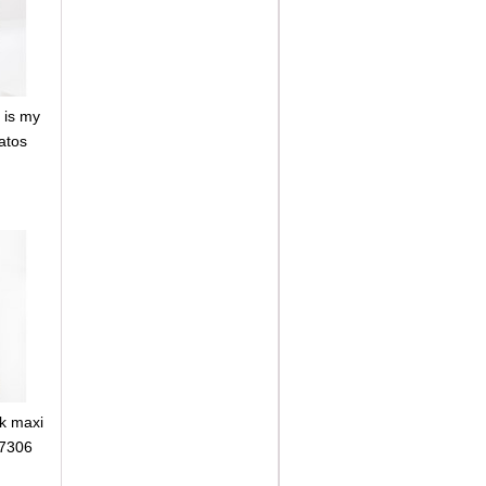
 is my
atos
ék maxi
77306