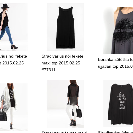
rius női fekete
Stradivarius női fekete
Bershka sötétlila fe
p 2015.02.25
maxi top 2015.02.25
ujjatlan top 2015.
#77311
Stradivarius feket