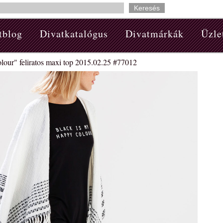
tblog
Divatkatalógus
Divatmárkák
Üzle
lour" feliratos maxi top 2015.02.25 #77012