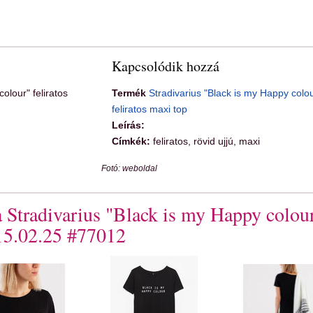
Kapcsolódik hozzá
olour" feliratos
Termék
Stradivarius "Black is my Happy colou
feliratos maxi top
Leírás:
Címkék:
feliratos, rövid ujjú, maxi
Fotó: weboldal
a Stradivarius "Black is my Happy colou
015.02.25 #77012