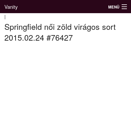
Vanity
MENÜ
|
Springfield női zöld virágos sort
2015.02.24 #76427
Divatblog
Divatkatalógus
Divatmárkák
Üzletek
Képgalériák