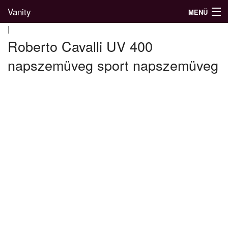
Vanity
MENÜ
|
Roberto Cavalli UV 400
napszemüveg sport napszemüveg
Divatblog
Divatkatalógus
Divatmárkák
Üzletek
Képgalériák