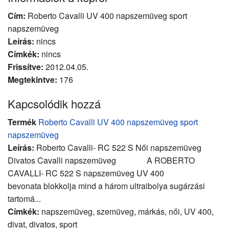
Cím:
Roberto Cavalli UV 400 napszemüveg sport
napszemüveg
Leírás:
nincs
Címkék:
nincs
Frissítve:
2012.04.05.
Megtekintve:
176
Kapcsolódik hozzá
Termék
Roberto Cavalli UV 400 napszemüveg sport
napszemüveg
Leírás:
Roberto Cavalli- RC 522 S Női napszemüveg
Divatos Cavalli napszemüveg A ROBERTO
CAVALLI- RC 522 S napszemüveg UV 400
bevonata blokkolja mind a három ultraibolya sugárzási
tartomá...
Címkék:
napszemüveg, szemüveg, márkás, női, UV 400,
divat, divatos, sport