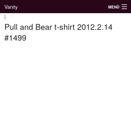
Vanity
MENÜ
|
Pull and Bear t-shirt 2012.2.14
#1499
Divatblog
Divatkatalógus
Divatmárkák
Üzletek
Képgalériák