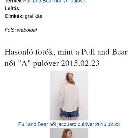
Termék
Pull and Bear női "A" pulóver
Leírás:
Címkék:
grafikás
Fotó: weboldal
Hasonló fotók, mint a Pull and Bear
női "A" pulóver 2015.02.23
Pull and Bear női jacquard pulóver 2015.02.23