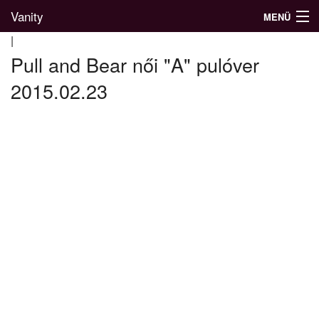
Vanity
MENÜ
|
Pull and Bear női "A" pulóver
2015.02.23
Divatblog
Divatkatalógus
Divatmárkák
Üzletek
Képgalériák