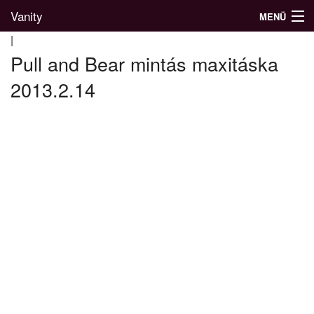
Vanity
MENÜ
|
Pull and Bear mintás maxitáska
2013.2.14
Divatblog
Divatkatalógus
Divatmárkák
Üzletek
Képgalériák