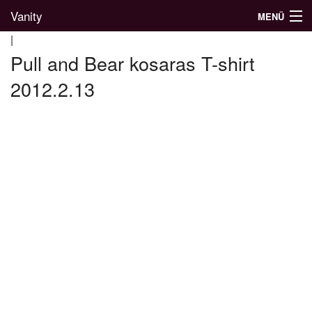
Vanity
MENÜ
|
Pull and Bear kosaras T-shirt
2012.2.13
Divatblog
Divatkatalógus
Divatmárkák
Üzletek
Képgalériák