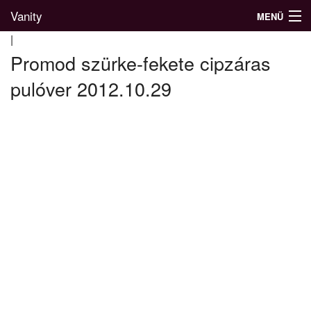
Vanity
MENÜ
|
Promod szürke-fekete cipzáras
pulóver 2012.10.29
Divatblog
Divatkatalógus
Divatmárkák
Üzletek
Képgalériák