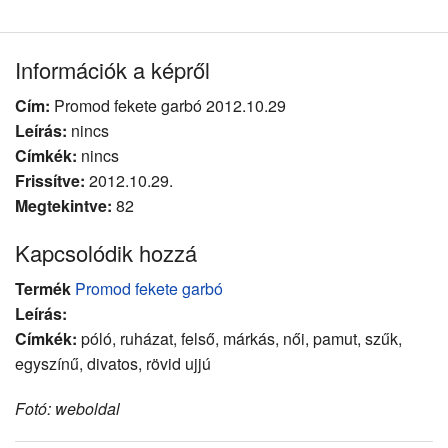
Információk a képről
Cím:
Promod fekete garbó 2012.10.29
Leírás:
nincs
Címkék:
nincs
Frissítve:
2012.10.29.
Megtekintve:
82
Kapcsolódik hozzá
Termék
Promod fekete garbó
Leírás:
Címkék:
póló, ruházat, felső, márkás, női, pamut, szűk,
egyszínű, divatos, rövid ujjú
Fotó: weboldal