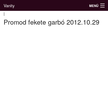
Vanity
MENÜ
|
Promod fekete garbó 2012.10.29
Divatblog
Divatkatalógus
Divatmárkák
Üzletek
Képgalériák