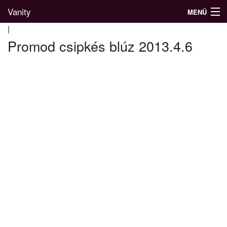
Vanity
MENÜ
|
Promod csipkés blúz 2013.4.6
Divatblog
Divatkatalógus
Divatmárkák
Üzletek
Képgalériák