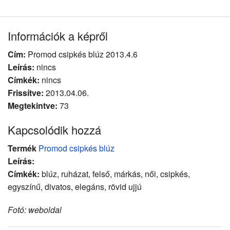
Információk a képről
Cím:
Promod csipkés blúz 2013.4.6
Leírás:
nincs
Címkék:
nincs
Frissítve:
2013.04.06.
Megtekintve:
73
Kapcsolódik hozzá
Termék
Promod csipkés blúz
Leírás:
Címkék:
blúz, ruházat, felső, márkás, női, csipkés,
egyszínű, divatos, elegáns, rövid ujjú
Fotó: weboldal