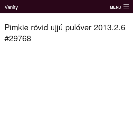
Vanity
MENÜ
|
Pimkie rövid ujjú pulóver 2013.2.6
#29768
Divatblog
Divatkatalógus
Divatmárkák
Üzletek
Képgalériák