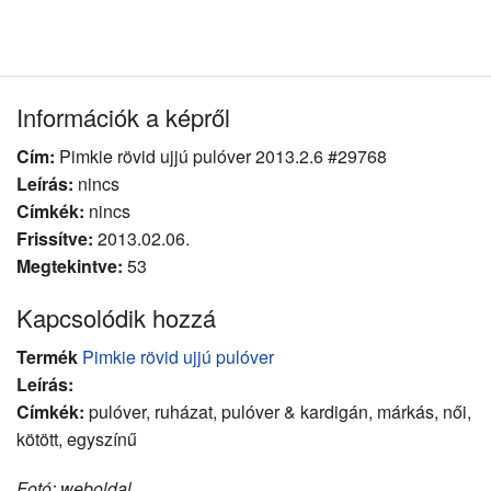
Információk a képről
Cím:
Pimkie rövid ujjú pulóver 2013.2.6 #29768
Leírás:
nincs
Címkék:
nincs
Frissítve:
2013.02.06.
Megtekintve:
53
Kapcsolódik hozzá
Termék
Pimkie rövid ujjú pulóver
Leírás:
Címkék:
pulóver, ruházat, pulóver & kardigán, márkás, női,
kötött, egyszínű
Fotó: weboldal