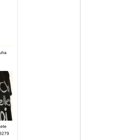
ruha
kete
48279