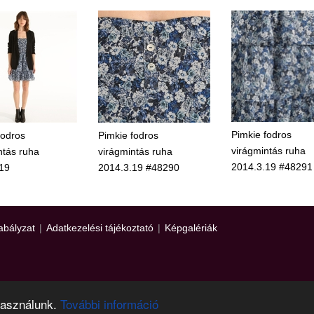
Pimkie fodros
fodros
Pimkie fodros
virágmintás ruha
ntás ruha
virágmintás ruha
2014.3.19 #48291
19
2014.3.19 #48290
abályzat
|
Adatkezelési tájékoztató
|
Képgalériák
használunk.
További információ