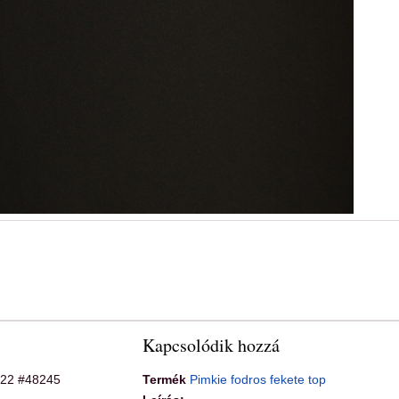
Kapcsolódik hozzá
.22 #48245
Termék
Pimkie fodros fekete top