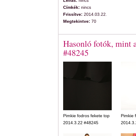
Leírás:
nincs
Címkék:
nincs
Frissítve:
2014.03.22.
Megtekintve:
70
Hasonló fotók, mint a
#48245
Pimkie fodros fekete top
Pimkie 
2014.3.22 #48245
2014.3.