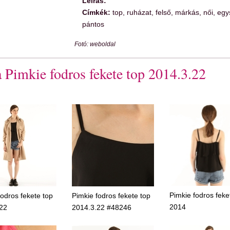
Leírás:
Címkék:
top, ruházat, felső, márkás, női, egy
pántos
Fotó: weboldal
 Pimkie fodros fekete top 2014.3.22
Pimkie fodros feke
fodros fekete top
Pimkie fodros fekete top
2014
22
2014.3.22 #48246