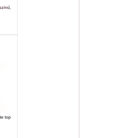
színű,
te top