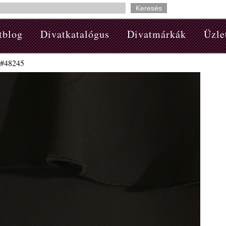
tblog
Divatkatalógus
Divatmárkák
Üzle
2 #48245