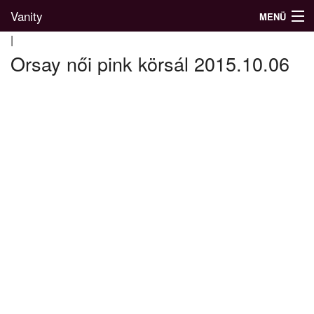
Vanity
MENÜ
|
Orsay női pink körsál 2015.10.06
Divatblog
Divatkatalógus
Divatmárkák
Üzletek
Képgalériák